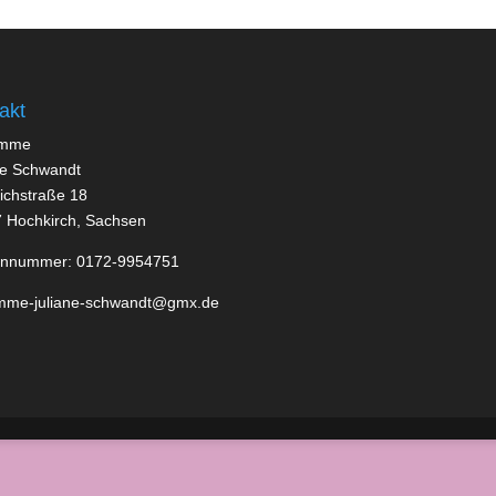
akt
mme
ne Schwandt
richstraße 18
 Hochkirch, Sachsen
onnummer: 0172-9954751
mme-juliane-schwandt@gmx.de