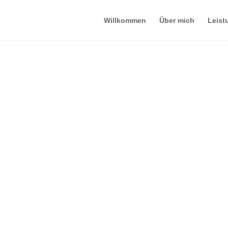
Willkommen
Über mich
Leist