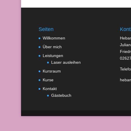
Seiten
Kont
Willkommen
Heba
Julia
Über mich
Fried
Leistungen
02627
Laser ausleihen
Telef
Kursraum
Kurse
heba
Kontakt
Gästebuch